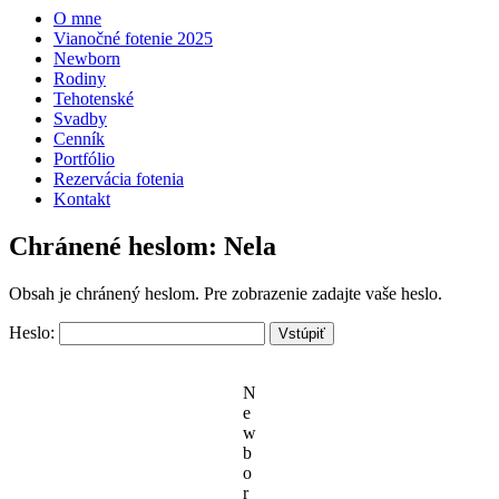
O mne
Vianočné fotenie 2025
Newborn
Rodiny
Tehotenské
Svadby
Cenník
Portfólio
Rezervácia fotenia
Kontakt
Chránené heslom: Nela
Obsah je chránený heslom. Pre zobrazenie zadajte vaše heslo.
Heslo:
N
e
w
b
o
r