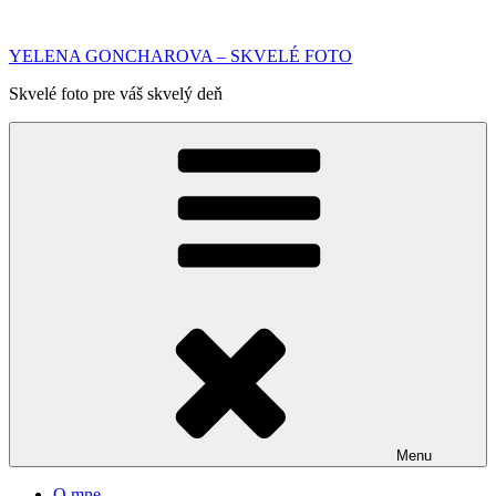
Prejsť
na
YELENA GONCHAROVA – SKVELÉ FOTO
obsah
Skvelé foto pre váš skvelý deň
Menu
O mne