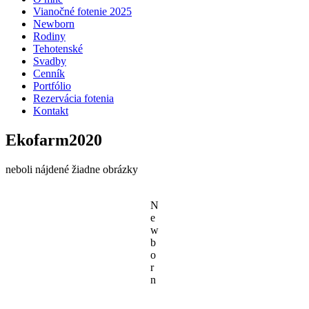
Vianočné fotenie 2025
Newborn
Rodiny
Tehotenské
Svadby
Cenník
Portfólio
Rezervácia fotenia
Kontakt
Ekofarm2020
neboli nájdené žiadne obrázky
N
e
w
b
o
r
n