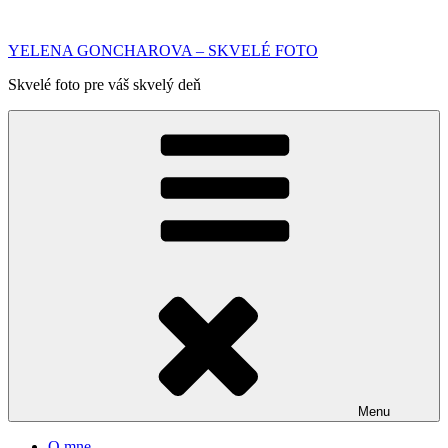
Prejsť
na
YELENA GONCHAROVA – SKVELÉ FOTO
obsah
Skvelé foto pre váš skvelý deň
Menu
O mne