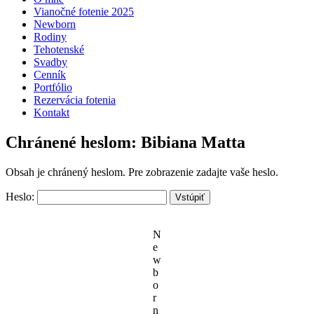
Vianočné fotenie 2025
Newborn
Rodiny
Tehotenské
Svadby
Cenník
Portfólio
Rezervácia fotenia
Kontakt
Chránené heslom: Bibiana Matta
Obsah je chránený heslom. Pre zobrazenie zadajte vaše heslo.
Heslo:
N
e
w
b
o
r
n