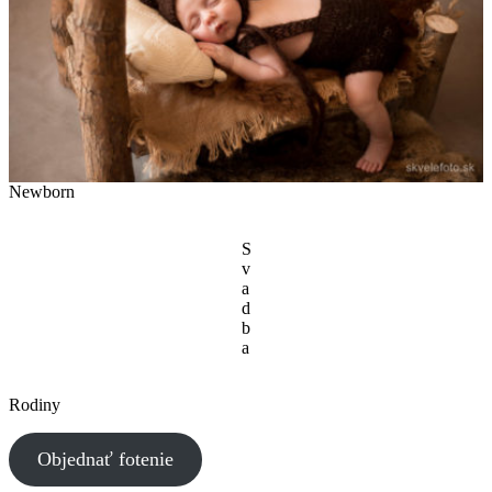
Newborn
S
v
a
d
b
a
Rodiny
Objednať fotenie