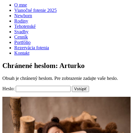
O mne
Vianočné fotenie 2025
Newborn
Rodiny
Tehotenské
Svadby
Cenník
Portfólio
Rezervácia fotenia
Kontakt
Chránené heslom: Arturko
Obsah je chránený heslom. Pre zobrazenie zadajte vaše heslo.
Heslo: