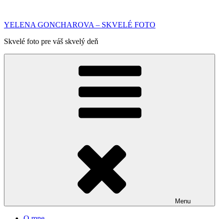
Prejsť
na
YELENA GONCHAROVA – SKVELÉ FOTO
obsah
Skvelé foto pre váš skvelý deň
Menu
O mne