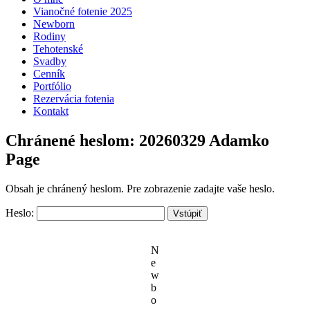
Vianočné fotenie 2025
Newborn
Rodiny
Tehotenské
Svadby
Cenník
Portfólio
Rezervácia fotenia
Kontakt
Chránené heslom: 20260329 Adamko
Page
Obsah je chránený heslom. Pre zobrazenie zadajte vaše heslo.
Heslo:
N
e
w
b
o