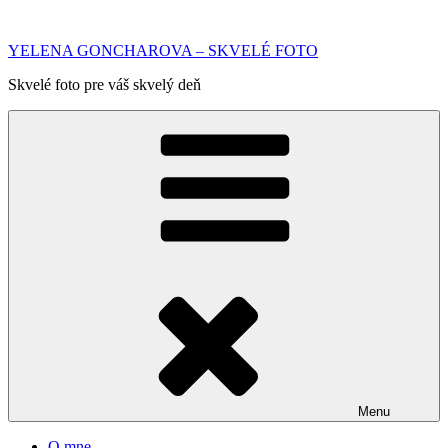
Prejsť
na
YELENA GONCHAROVA – SKVELÉ FOTO
obsah
Skvelé foto pre váš skvelý deň
Menu
O mne