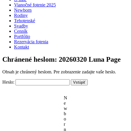
Vianočné fotenie 2025
Newborn
Rodiny
Tehotenské
Svadby
Cenník
Portfólio
Rezervácia fotenia
Kontakt
Chránené heslom: 20260320 Luna Page
Obsah je chránený heslom. Pre zobrazenie zadajte vaše heslo.
Heslo:
N
e
w
b
o
r
n