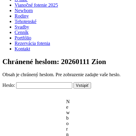
Vianočné fotenie 2025
Newborn
Rodiny
Tehotenské
Svadby
Cenník
Portfólio
Rezervácia fotenia
Kontakt
Chránené heslom: 20260111 Zion
Obsah je chránený heslom. Pre zobrazenie zadajte vaše heslo.
Heslo:
N
e
w
b
o
r
n