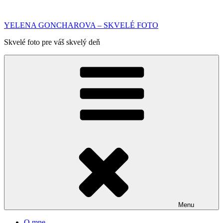
Prejsť
na
YELENA GONCHAROVA – SKVELÉ FOTO
obsah
Skvelé foto pre váš skvelý deň
Menu
O mne