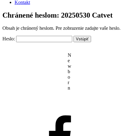
Kontakt
Chránené heslom: 20250530 Catvet
Obsah je chránený heslom. Pre zobrazenie zadajte vaše heslo.
Heslo:
N
e
w
b
o
r
n
Facebook