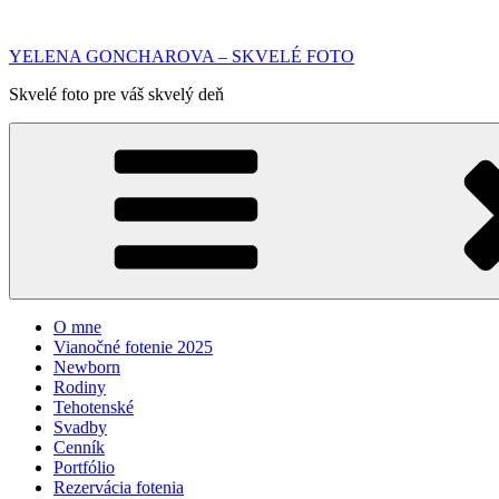
Prejsť
na
YELENA GONCHAROVA – SKVELÉ FOTO
obsah
Skvelé foto pre váš skvelý deň
O mne
Vianočné fotenie 2025
Newborn
Rodiny
Tehotenské
Svadby
Cenník
Portfólio
Rezervácia fotenia