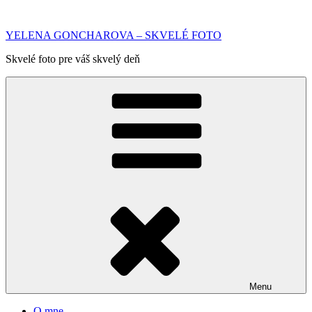
Prejsť
na
YELENA GONCHAROVA – SKVELÉ FOTO
obsah
Skvelé foto pre váš skvelý deň
Menu
O mne