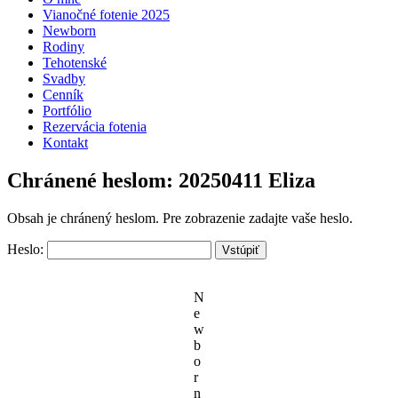
Vianočné fotenie 2025
Newborn
Rodiny
Tehotenské
Svadby
Cenník
Portfólio
Rezervácia fotenia
Kontakt
Chránené heslom: 20250411 Eliza
Obsah je chránený heslom. Pre zobrazenie zadajte vaše heslo.
Heslo:
N
e
w
b
o
r
n