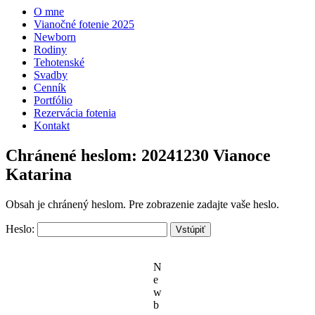
O mne
Vianočné fotenie 2025
Newborn
Rodiny
Tehotenské
Svadby
Cenník
Portfólio
Rezervácia fotenia
Kontakt
Chránené heslom: 20241230 Vianoce
Katarina
Obsah je chránený heslom. Pre zobrazenie zadajte vaše heslo.
Heslo:
N
e
w
b