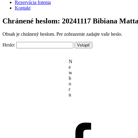
Rezervácia fotenia
Kontakt
Chránené heslom: 20241117 Bibiana Matt
Obsah je chránený heslom. Pre zobrazenie zadajte vaše heslo.
Heslo:
N
e
w
b
o
r
n