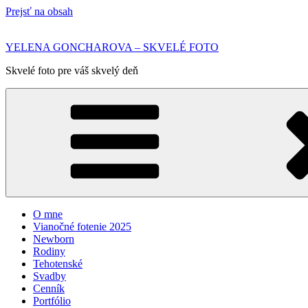
Prejsť na obsah
YELENA GONCHAROVA – SKVELÉ FOTO
Skvelé foto pre váš skvelý deň
O mne
Vianočné fotenie 2025
Newborn
Rodiny
Tehotenské
Svadby
Cenník
Portfólio