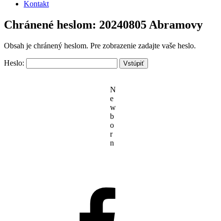
Kontakt
Chránené heslom: 20240805 Abramovy
Obsah je chránený heslom. Pre zobrazenie zadajte vaše heslo.
Heslo:
N
e
w
b
o
r
n
Facebook