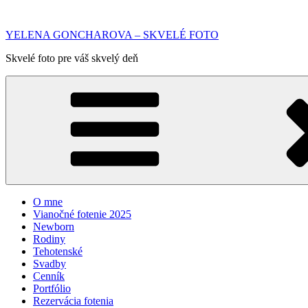
Prejsť
na
YELENA GONCHAROVA – SKVELÉ FOTO
obsah
Skvelé foto pre váš skvelý deň
O mne
Vianočné fotenie 2025
Newborn
Rodiny
Tehotenské
Svadby
Cenník
Portfólio
Rezervácia fotenia