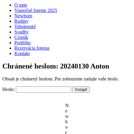
O mne
Vianočné fotenie 2025
Newborn
Rodiny
Tehotenské
Svadby
Cenník
Portfólio
Rezervácia fotenia
Kontakt
Chránené heslom: 20240130 Anton
Obsah je chránený heslom. Pre zobrazenie zadajte vaše heslo.
Heslo:
N
e
w
b
o
r