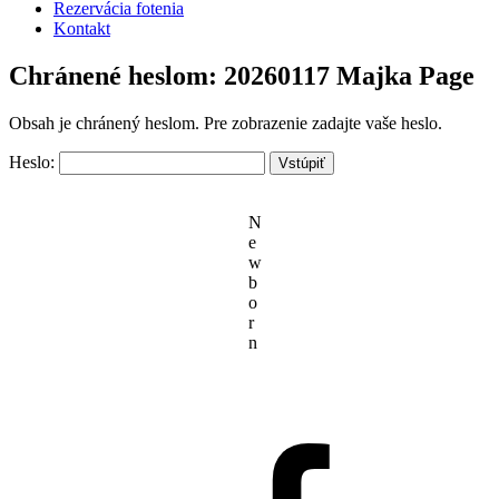
Rezervácia fotenia
Kontakt
Chránené heslom: 20260117 Majka Page
Obsah je chránený heslom. Pre zobrazenie zadajte vaše heslo.
Heslo:
N
e
w
b
o
r
n