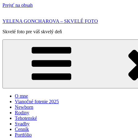
Prejsť na obsah
YELENA GONCHAROVA – SKVELÉ FOTO
Skvelé foto pre váš skvelý deň
O mne
Vianočné fotenie 2025
Newborn
Rodiny
Tehotenské
Svadby
Cenník
Portfólio