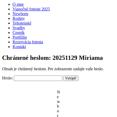
O mne
Vianočné fotenie 2025
Newborn
Rodiny
Tehotenské
Svadby
Cenník
Portfólio
Rezervácia fotenia
Kontakt
Chránené heslom: 20251129 Miriama
Obsah je chránený heslom. Pre zobrazenie zadajte vaše heslo.
Heslo:
N
e
w
b
o
r