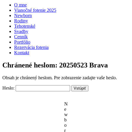
O mne
Vianočné fotenie 2025
Newborn
Rodiny
Tehotenské
Svadby
Cenník
Portfólio
Rezervácia fotenia
Kontakt
Chránené heslom: 20250523 Brava
Obsah je chránený heslom. Pre zobrazenie zadajte vaše heslo.
Heslo:
N
e
w
b
o
r